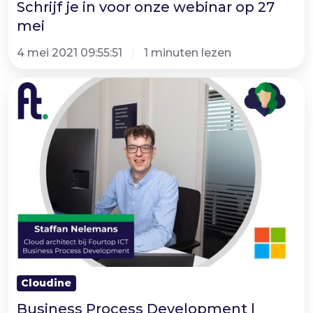
Schrijf je in voor onze webinar op 27
mei
4 mei 2021 09:55:51
1 minuten lezen
Business
Process
Development
|
Nieuwe
Fourtop
ICT
afdeling!
Cloudine
Business Process Development |