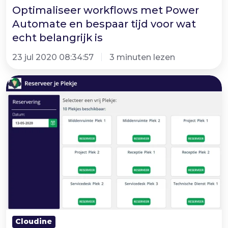
belangrijk
Optimaliseer workflows met Power
Automate en bespaar tijd voor wat
is
echt belangrijk is
23 jul 2020 08:34:57
3 minuten lezen
Power
App
-
Reserveer
je
Plekje
Cloudine