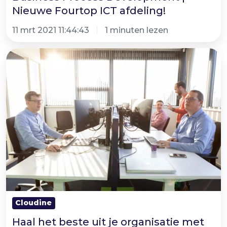
Nieuwe Fourtop ICT afdeling!
11 mrt 2021 11:44:43
1 minuten lezen
Haal
het
beste
uit
je
organisatie
met
het
Microsoft
Power
Platform!
Cloudine
Haal het beste uit je organisatie met