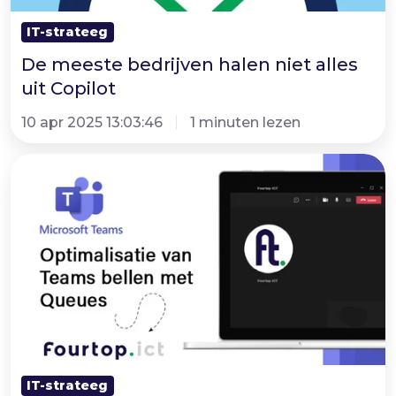
IT-strateeg
De meeste bedrijven halen niet alles
uit Copilot
10 apr 2025 13:03:46
1 minuten lezen
Microsoft
Teams
Tip
|
Optimalisatie
van
Teams
bellen
-
IT-strateeg
Queues