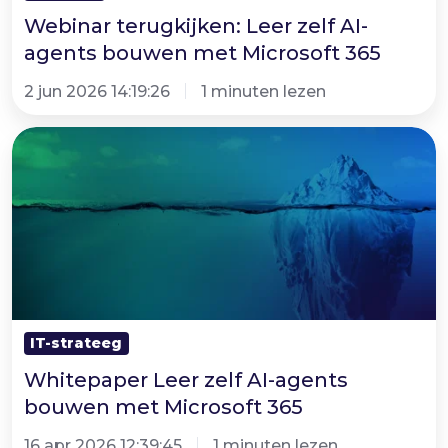
Microsoft
Webinar terugkijken: Leer zelf AI-
365
agents bouwen met Microsoft 365
2 jun 2026 14:19:26
1 minuten lezen
Whitepaper
Leer
zelf
AI-
agents
bouwen
met
Microsoft
IT-strateeg
365
Whitepaper Leer zelf AI-agents
bouwen met Microsoft 365
16 apr 2026 12:39:45
1 minuten lezen