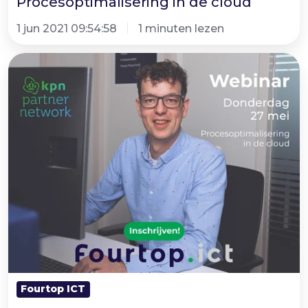
Procesoptimalisering in de cloud
1 jun 2021 09:54:58
1 minuten lezen
Schrijf
je
in
voor
onze
webinar
op
27
mei
Fourtop ICT