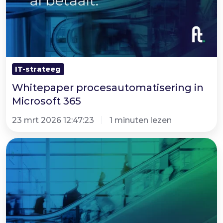
IT-strateeg
Whitepaper procesautomatisering in
Microsoft 365
23 mrt 2026 12:47:23
1 minuten lezen
Whitepaper
|
Automatiseer
je
vijf
grootste