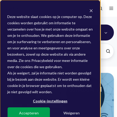
Deze website slaat cookies op je computer op. Deze
cookies worden gebruikt om informatie te
verzamelen over hoe je met onze website omgaat en
IT-strateeg
om je te onthouden. We gebruiken deze informatie
om je surfervaring te verbeteren en personaliseren,
en voor analyse en meetgegevens over onze
bezoekers, zowel op deze website als via andere
media. Zie ons Privacybeleid voor meer informatie
over de cookies die we gebruiken.
Als je weigert, zal je informatie niet worden gevolgd
Wat
bij je bezoek aan deze website. Er wordt een kleine
is
cookie in je browser geplaatst om te onthouden dat
schaduw-
je niet gevolgd wilt worden.
AI?
Cookie-instellingen
Zo
voorkom
Accepteren
Weigeren