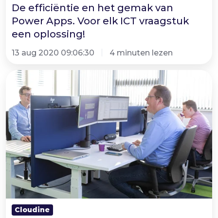
vraagstuk
De efficiëntie en het gemak van
Power Apps. Voor elk ICT vraagstuk
een
een oplossing!
oplossing!
13 aug 2020 09:06:30
4 minuten lezen
Optimaliseer
workflows
met
Power
Automate
en
bespaar
tijd
voor
wat
Cloudine
echt