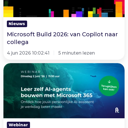
collega
Nieuws
Microsoft Build 2026: van Copilot naar
collega
4 jun 2026 10:02:41
5 minuten lezen
Webinar
terugkijken:
Leer
zelf
AI-
agents
bouwen
met
Webinar