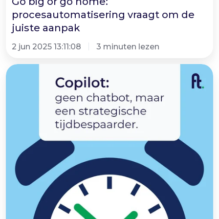
Go big or go home:
procesautomatisering vraagt om de
juiste aanpak
2 jun 2025 13:11:08
3 minuten lezen
De
meeste
bedrijven
halen
niet
alles
uit
Copilot