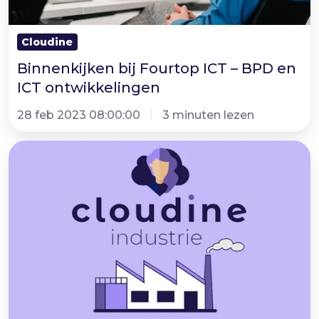
Cloudine
Binnenkijken bij Fourtop ICT – BPD en
ICT ontwikkelingen
28 feb 2023 08:00:00
3 minuten lezen
Cloudine
industrie:
Grip
behouden
en
efficiënter
processen
optimaliseren
in