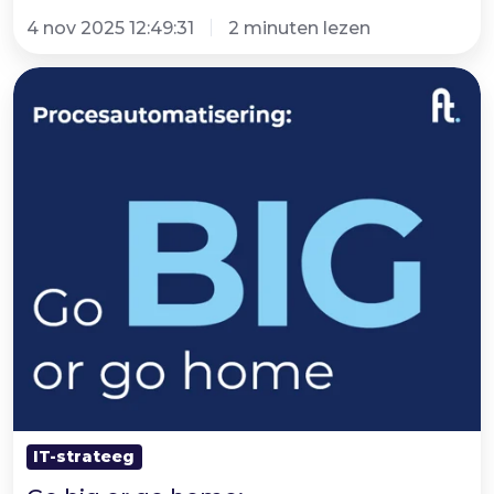
4 nov 2025 12:49:31
2 minuten lezen
Go
big
or
go
home:
procesautomatisering
vraagt
om
de
juiste
aanpak
IT-strateeg