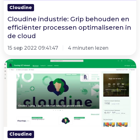
de
Cloudine
cloud
Cloudine industrie: Grip behouden en
efficiënter processen optimaliseren in
de cloud
15 sep 2022 09:41:47
4 minuten lezen
Digitaal
optimaliseren
inspiratie
case
–
Een
SharePoint
intranet
voor
Cloudine