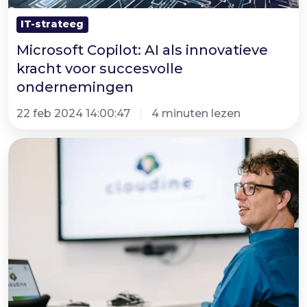
IT-strateeg
Microsoft Copilot: AI als innovatieve
kracht voor succesvolle
ondernemingen
22 feb 2024 14:00:47
4 minuten lezen
Binnenkijken
bij
Fourtop
ICT
–
BPD
en
ICT
ontwikkelingen