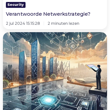
Security
Verantwoorde Netwerkstrategie?
2 jul 2024 15:15:28
2 minuten lezen
Microsoft
Copilot:
AI
als
innovatieve
kracht
voor
succesvolle
ondernemingen