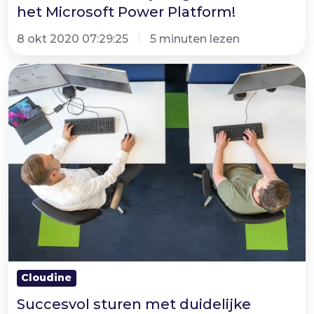
het Microsoft Power Platform!
8 okt 2020 07:29:25
5 minuten lezen
Succesvol
sturen
met
duidelijke
rapportages,
lees
de
5
belangrijkste
voordelen
van
Cloudine
Power
Succesvol sturen met duidelijke
BI