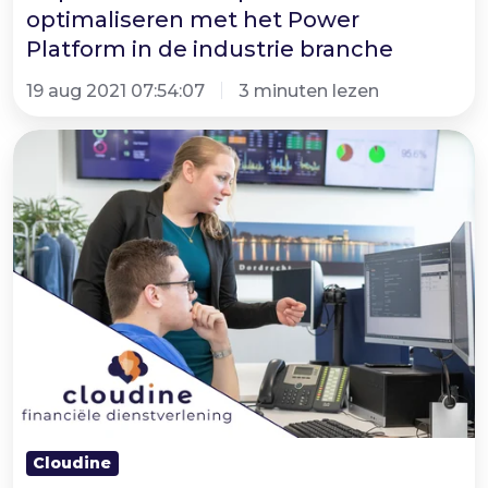
optimaliseren met het Power
Platform in de industrie branche
19 aug 2021 07:54:07
3 minuten lezen
Grip
houden
op
data
met
live
rapporten
en
overzichten
in
de
Cloudine
financiële