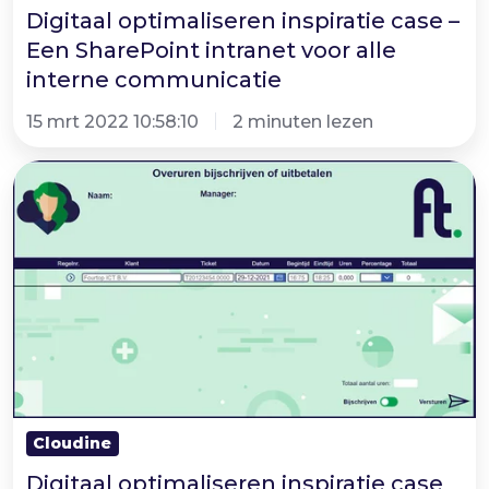
alle
Digitaal optimaliseren inspiratie case –
interne
Een SharePoint intranet voor alle
communicatie
interne communicatie
15 mrt 2022 10:58:10
2 minuten lezen
Digitaal
optimaliseren
inspiratie
case
- Power
Apps
Declaraties
en
Overuren
Cloudine
Digitaal optimaliseren inspiratie case