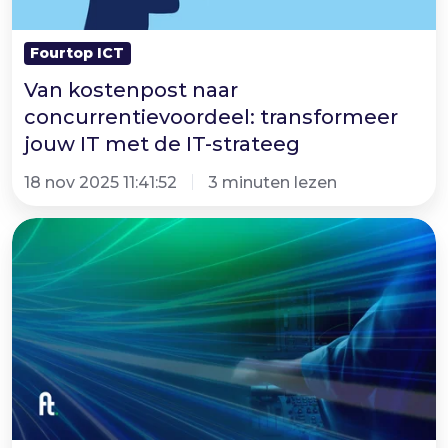
met
de
Fourtop ICT
IT-
Van kostenpost naar
strateeg
concurrentievoordeel: transformeer
jouw IT met de IT-strateeg
18 nov 2025 11:41:52
3 minuten lezen
Whitepaper
|
De
grootste
IT-
fouten
van
groeiende