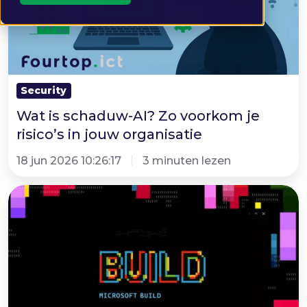
je
risico’s
in
jouw
organisatie
Security
Wat is schaduw-AI? Zo voorkom je
risico’s in jouw organisatie
18 jun 2026 10:26:17
3 minuten lezen
Microsoft
Build
2026:
van
Copilot
naar