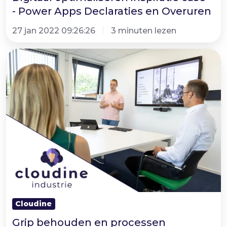
- Power Apps Declaraties en Overuren
27 jan 2022 09:26:26
3 minuten lezen
Grip
behouden
en
processen
optimaliseren
met
het
Power
Platform
in
de
Cloudine
industrie
Grip behouden en processen
branche