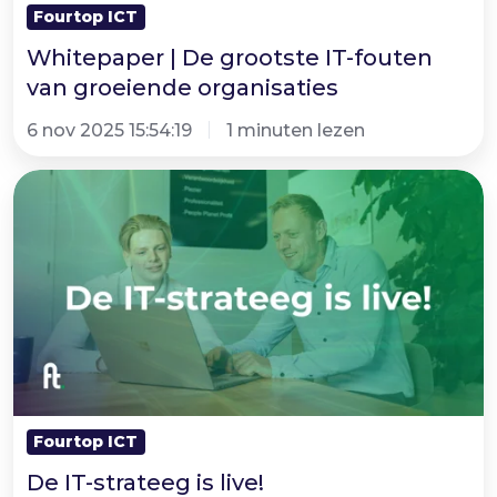
organisaties
Fourtop ICT
Whitepaper | De grootste IT-fouten
van groeiende organisaties
6 nov 2025 15:54:19
1 minuten lezen
De
IT-
strateeg
is
live!
Fourtop ICT
De IT-strateeg is live!