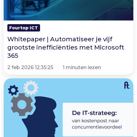
inefficiënties
met
Microsoft
Fourtop ICT
365
Whitepaper | Automatiseer je vijf
grootste inefficiënties met Microsoft
365
2 feb 2026 12:35:25
1 minuten lezen
Van
kostenpost
naar
concurrentievoordeel:
transformeer
jouw
IT