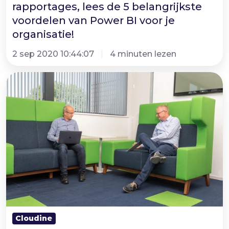
rapportages, lees de 5 belangrijkste
voor
voordelen van Power BI voor je
je
organisatie!
organisatie!
2 sep 2020 10:44:07
4 minuten lezen
De
efficiëntie
en
het
gemak
van
Power
Apps.
Voor
elk
Cloudine
ICT