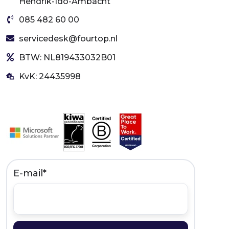
Hendrik-Ido-Ambacht
085 482 60 00
servicedesk@fourtop.nl
BTW: NL819433032B01
KvK: 24435998
E-mail
*