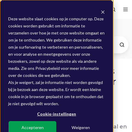
Deze website slaat cookies op je computer op. Deze
cookies worden gebruikt om informatie te
Blogs
verzamelen over hoe je met onze website omgaat en
om je te onthouden. We gebruiken deze informatie
om je surfervaring te verbeteren en personaliseren,
en voor analyse en meetgegevens over onze
bezoekers, zowel op deze website als via andere
Microsoft Copilot: AI als
media. Zie ons Privacybeleid voor meer informatie
over de cookies die we gebruiken.
innovatieve kracht voor
Als je weigert, zal je informatie niet worden gevolgd
succesvolle
bij je bezoek aan deze website. Er wordt een kleine
cookie in je browser geplaatst om te onthouden dat
ondernemingen
je niet gevolgd wilt worden.
Cookie-instellingen
Door
Mieke
op 22 feb 2024 14:00:47
Je kunt er niet meer omheen, AI is overal en
Accepteren
Weigeren