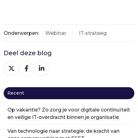
Onderwerpen:
Webinar
IT-strateeg
Deel deze blog
Deel
Deel
Deel
via
via
via
X
Facebook
LinkedIn
Recent
Op vakantie? Zo zorg je voor digitale continuïteit
en veilige IT-overdracht binnen je organisatie
Van technologie naar strategie: de kracht van