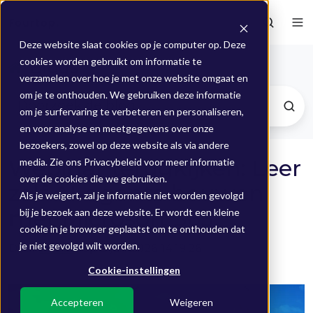
Deze website slaat cookies op je computer op. Deze
cookies worden gebruikt om informatie te
Blogs
verzamelen over hoe je met onze website omgaat en
om je te onthouden. We gebruiken deze informatie
om je surfervaring te verbeteren en personaliseren,
en voor analyse en meetgegevens over onze
bezoekers, zowel op deze website als via andere
Webinar terugkijken: Leer
media. Zie ons Privacybeleid voor meer informatie
over de cookies die we gebruiken.
zelf AI-agents bouwen
Als je weigert, zal je informatie niet worden gevolgd
met Microsoft 365
bij je bezoek aan deze website. Er wordt een kleine
cookie in je browser geplaatst om te onthouden dat
je niet gevolgd wilt worden.
Door
Mieke
op 2 jun 2026 14:19:26
Cookie-instellingen
Accepteren
Weigeren