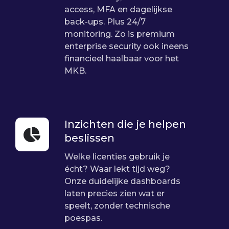
bedrijfsgrootte
access, MFA en dagelijkse
back-ups. Plus 24/7
monitoring.
Zo is premium
enterprise
security ook ineens
financieel haalbaar voor het
MKB.
Inzichten die je helpen
Inzichten
beslissen
die
je
Welke licenties gebruik je
helpen
écht? Waar lekt tijd weg?
Onze duidelijke dashboards
beslissen
laten precies zien wat er
speelt, zonder technische
poespas.