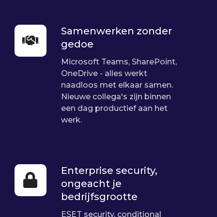
Samenwerken zonder
Samenwerken
gedoe
zonder
gedoe
Microsoft Teams, SharePoint,
OneDrive - alles werkt
naadloos met elkaar samen.
Nieuwe collega's zijn binnen
een dag productief aan het
werk.
Enterprise security,
Enterprise
ongeacht je
security,
bedrijfsgrootte
ongeacht
je
ESET security,
conditional