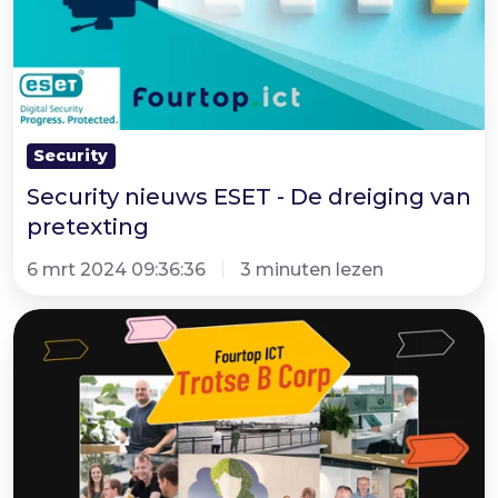
De
dreiging
van
pretexting
Security
Security nieuws ESET - De dreiging van
pretexting
6 mrt 2024 09:36:36
3 minuten lezen
B
Corp
Month,
maart
2024