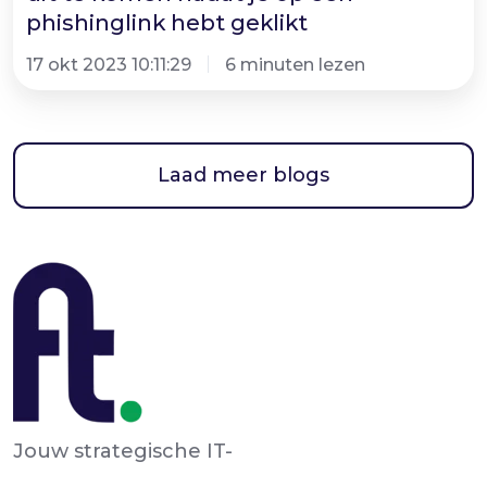
phishinglink
phishinglink hebt geklikt
hebt
geklikt
17 okt 2023 10:11:29
6 minuten lezen
Laad meer blogs
Jouw strategische IT-