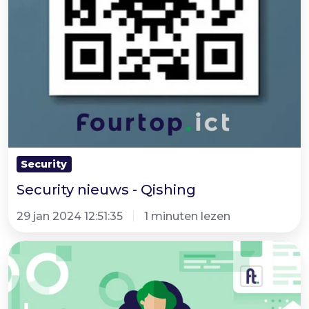
Security
Security nieuws - Qishing
29 jan 2024 12:51:35
1 minuten lezen
Het
nieuwe
jaar
2024