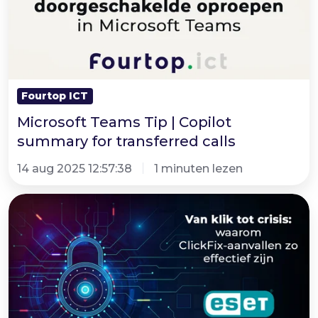
Fourtop ICT
Microsoft Teams Tip | Copilot
summary for transferred calls
14 aug 2025 12:57:38
1 minuten lezen
Van
klik
tot
crisis:
waarom
ClickFix-