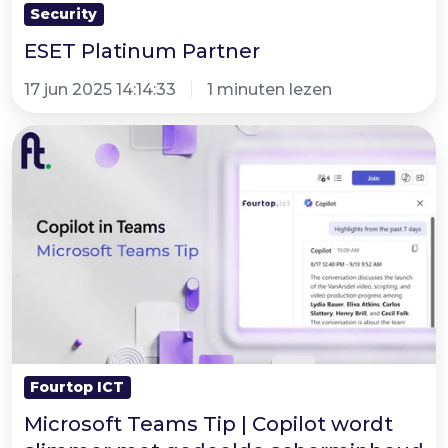
Security
ESET Platinum Partner
17 jun 2025 14:14:33
1 minuten lezen
Microsoft
Teams
Tip
|
Copilot
wordt
slimmer
met
gedeelde
Fourtop ICT
scherminhoud
Microsoft Teams Tip | Copilot wordt