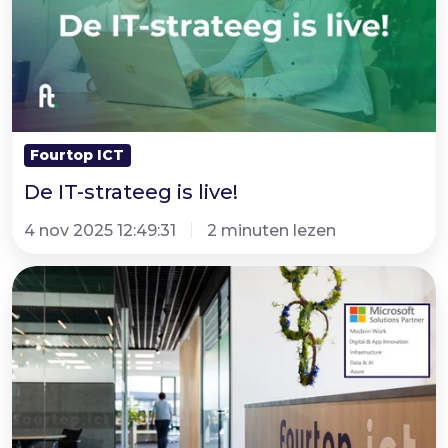
is
live!
Fourtop ICT
De IT-strateeg is live!
4 nov 2025 12:49:31
2 minuten lezen
Waarom
kiezen
voor
een
gecertificeerde
Microsoft