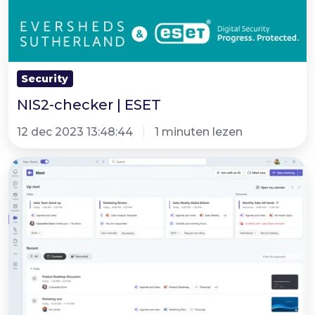
Security
NIS2-checker | ESET
12 dec 2023 13:48:44
1 minuten lezen
Microsoft
Teams
Tip
|
Meet
app