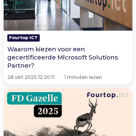
Solutions
Partner?
Fourtop ICT
Waarom kiezen voor een
gecertificeerde Microsoft Solutions
Partner?
28 okt 2025 12:20:11
1 minuten lezen
Voor
de
vijfde
keer
FD
Gazelle!