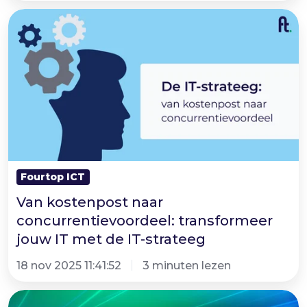
Van
kostenpost
naar
concurrentievoordeel:
transformeer
jouw
IT
met
de
Fourtop ICT
IT-
Van kostenpost naar
strateeg
concurrentievoordeel: transformeer
jouw IT met de IT-strateeg
18 nov 2025 11:41:52
3 minuten lezen
Whitepaper