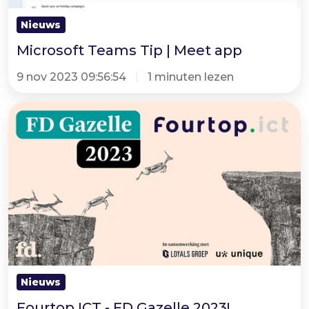
Nieuws
Microsoft Teams Tip | Meet app
9 nov 2023 09:56:54
1 minuten lezen
Fourtop
ICT
-
FD
Gazelle
2023!
Nieuws
Fourtop ICT - FD Gazelle 2023!