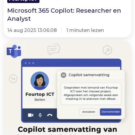
Microsoft 365 Copilot: Researcher en
Analyst
14 aug 2025 13:06:08
1 minuten lezen
Microsoft
Teams
Tip
|
Copilot
summary
for
transferred
calls