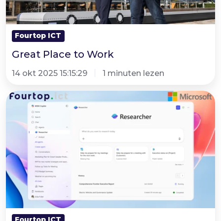
Fourtop ICT
Great Place to Work
14 okt 2025 15:15:29
1 minuten lezen
Microsoft
365
Copilot:
Researcher
en
Analyst
Fourtop ICT