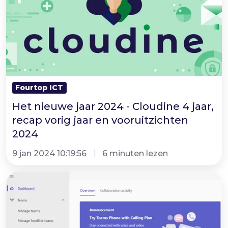
-
Cloudine
4
jaar,
recap
vorig
Fourtop ICT
jaar
Het nieuwe jaar 2024 - Cloudine 4 jaar,
en
recap vorig jaar en vooruitzichten
vooruitzichten
2024
2024
9 jan 2024 10:19:56
6 minuten lezen
Microsoft
Teams
Tip
|