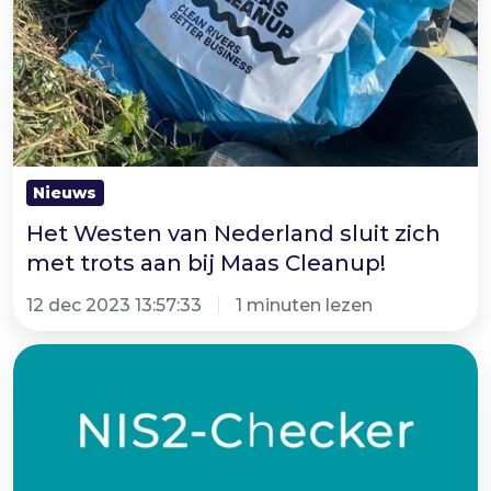
Nederland
sluit
zich
met
trots
aan
Nieuws
bij
Het Westen van Nederland sluit zich
Maas
met trots aan bij Maas Cleanup!
Cleanup!
12 dec 2023 13:57:33
1 minuten lezen
NIS2-
checker
|
ESET