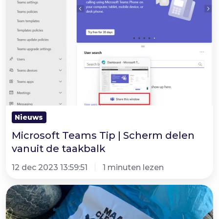
Scherm
delen
vanuit
de
taakbalk
Nieuws
Microsoft Teams Tip | Scherm delen
vanuit de taakbalk
12 dec 2023 13:59:51
1 minuten lezen
Het
Westen
van