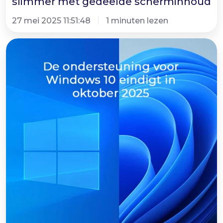
slimmer met gedeelde scherminhoud
27 mei 2025 11:51:48
1 minuten lezen
Bereid
je
voor
op
het
einde
van
Windows
10
ondersteuning