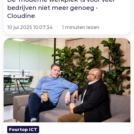
-
bedrijven niet meer genoeg -
Cloudine
Cloudine
10 jul 2025 10:07:34
1 minuten lezen
Twee
nieuwe
IT-
vacatures
-
Jouw
volgende
stap?
Fourtop ICT