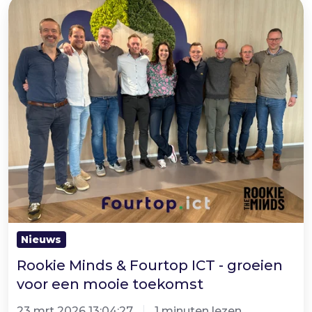
Rookie
Minds
&
Fourtop
ICT
-
groeien
voor
een
mooie
toekomst
Nieuws
Rookie Minds & Fourtop ICT - groeien
voor een mooie toekomst
23 mrt 2026 13:04:27
1 minuten lezen