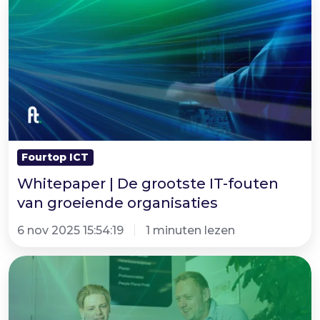
|
De
grootste
IT-
fouten
van
groeiende
organisaties
Fourtop ICT
Whitepaper | De grootste IT-fouten
van groeiende organisaties
6 nov 2025 15:54:19
1 minuten lezen
De
IT-
strateeg