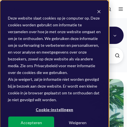
Deze website slaat cookies op je computer op. Deze
cookies worden gebruikt om informatie te
verzamelen over hoe je met onze website omgaat en
Fourtop ICT
om je te onthouden. We gebruiken deze informatie
om je surfervaring te verbeteren en personaliseren,
en voor analyse en meetgegevens over onze
bezoekers, zowel op deze website als via andere
media. Zie ons Privacybeleid voor meer informatie
over de cookies die we gebruiken.
Als je weigert, zal je informatie niet worden gevolgd
Onze
bij je bezoek aan deze website. Er wordt een kleine
Support
cookie in je browser geplaatst om te onthouden dat
Engineer
je niet gevolgd wilt worden.
Jesse
Cookie-instellingen
in
de
Accepteren
Weigeren