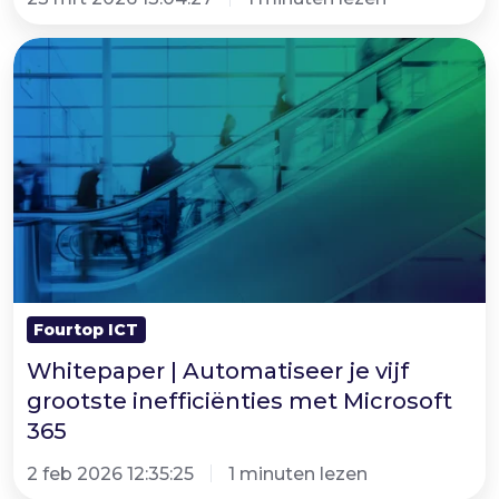
Whitepaper
|
Automatiseer
je
vijf
grootste
inefficiënties
met
Microsoft
Fourtop ICT
365
Whitepaper | Automatiseer je vijf
grootste inefficiënties met Microsoft
365
2 feb 2026 12:35:25
1 minuten lezen