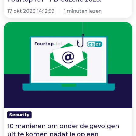
17 okt 2023 14:12:59
1 minuten lezen
10
manieren
om
onder
de
gevolgen
uit
te
komen
nadat
je
Security
op
10 manieren om onder de gevolgen
een
uit te komen nadat je op een