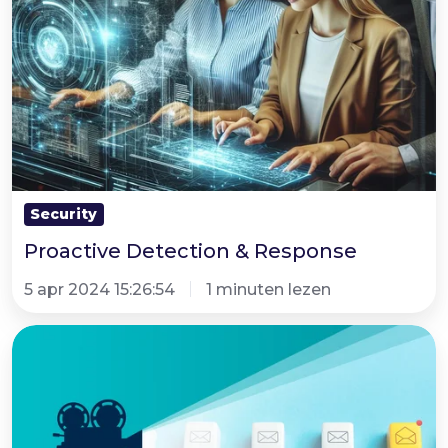
Security
Proactive Detection & Response
5 apr 2024 15:26:54
1 minuten lezen
Security
nieuws
ESET
-