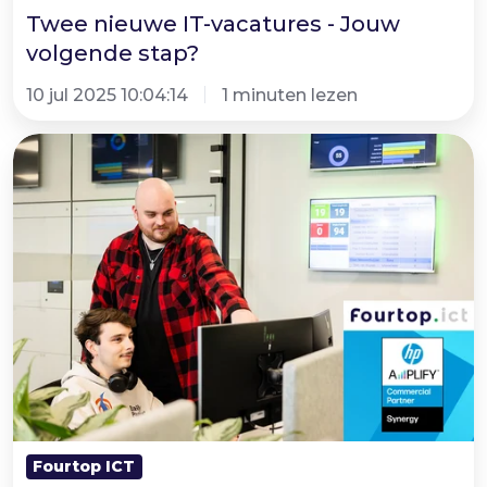
Twee nieuwe IT-vacatures - Jouw
volgende stap?
10 jul 2025 10:04:14
1 minuten lezen
Ontdek
de
kracht
van
ons
HP
Amplify
partnerschap
Fourtop ICT