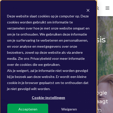
Deze website slaat cookies op je computer op. Deze
cookies worden gebruikt om informatie te
verzamelen over hoe je met onze website omgaat en
om je te onthouden. We gebruiken deze informatie
Duurzaamheid als basis
om je surfervaring te verbeteren en personaliseren,
van goed
en voor analyse en meetgegevens over onze
bezoekers, zowel op deze website als via andere
ondernemerschap
media. Zie ons Privacybeleid voor meer informatie
over de cookies die we gebruiken.
Als je weigert, zal je informatie niet worden gevolgd
bij je bezoek aan deze website. Er wordt een kleine
cookie in je browser geplaatst om te onthouden dat
je niet gevolgd wilt worden.
Als B Corp geloven we dat technologie
Cookie-instellingen
pas echt waarde heeft als het bijdraagt
aan een betere toekomst. Daarom
Accepteren
Weigeren