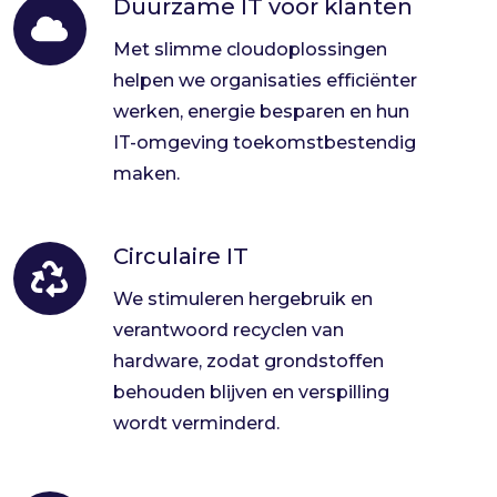
Duurzame IT voor klanten
Duurzame
IT
Met slimme cloudoplossingen
voor
helpen we organisaties efficiënter
klanten
werken, energie besparen en hun
IT-omgeving toekomstbestendig
maken.
Circulaire IT
Circulaire
IT
We stimuleren hergebruik en
verantwoord recyclen van
hardware, zodat grondstoffen
behouden blijven en verspilling
wordt verminderd.