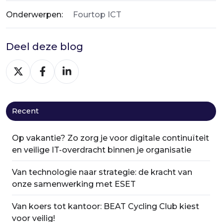
Onderwerpen:
Fourtop ICT
Deel deze blog
Deel
Deel
Deel
via
via
via
X
Facebook
LinkedIn
Recent
Op vakantie? Zo zorg je voor digitale continuïteit
en veilige IT-overdracht binnen je organisatie
Van technologie naar strategie: de kracht van
onze samenwerking met ESET
Van koers tot kantoor: BEAT Cycling Club kiest
voor veilig!