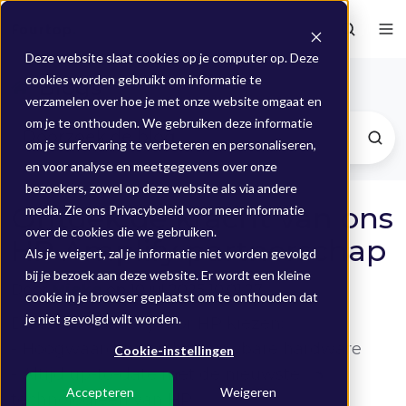
Deze website slaat cookies op je computer op. Deze
cookies worden gebruikt om informatie te
Blogs
verzamelen over hoe je met onze website omgaat en
om je te onthouden. We gebruiken deze informatie
om je surfervaring te verbeteren en personaliseren,
en voor analyse en meetgegevens over onze
bezoekers, zowel op deze website als via andere
Ontdek de kracht van ons
media. Zie ons Privacybeleid voor meer informatie
over de cookies die we gebruiken.
HP Amplify partnerschap
Als je weigert, zal je informatie niet worden gevolgd
bij je bezoek aan deze website. Er wordt een kleine
Door
Mieke
op 10 jul 2025 10:01:27
cookie in je browser geplaatst om te onthouden dat
je niet gevolgd wilt worden.
Dit is waarom wij voor HP kiezen:
- Hoogwaardige en betrouwbare hardware
Cookie-instellingen
- Altijd up-to-date met de nieuwste
Accepteren
Weigeren
technologieën van HP