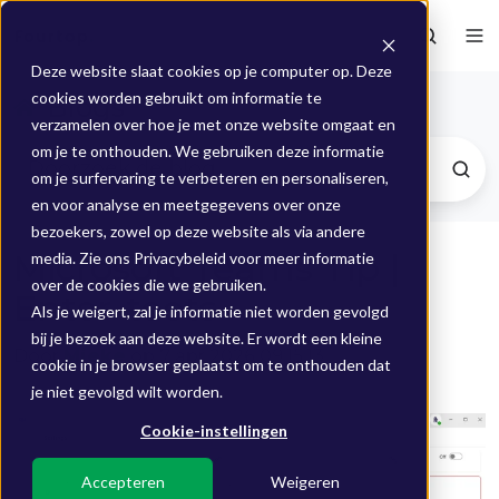
Deze website slaat cookies op je computer op. Deze
cookies worden gebruikt om informatie te
Blogs
verzamelen over hoe je met onze website omgaat en
om je te onthouden. We gebruiken deze informatie
om je surfervaring te verbeteren en personaliseren,
en voor analyse en meetgegevens over onze
bezoekers, zowel op deze website als via andere
Microsoft Teams Tip |
media. Zie ons Privacybeleid voor meer informatie
over de cookies die we gebruiken.
Enter-toets
Als je weigert, zal je informatie niet worden gevolgd
bij je bezoek aan deze website. Er wordt een kleine
Door
Mieke
op 7 apr 2026 09:15:13
cookie in je browser geplaatst om te onthouden dat
je niet gevolgd wilt worden.
Cookie-instellingen
Accepteren
Weigeren