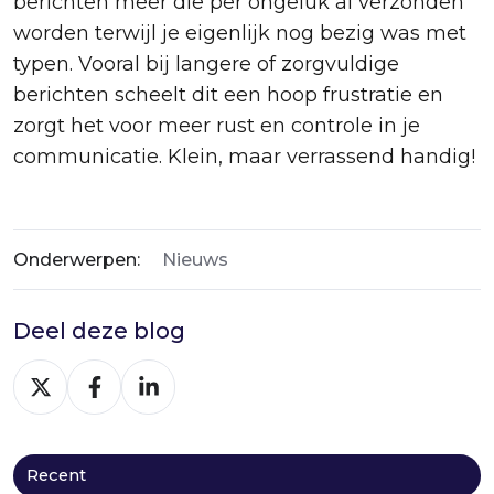
berichten meer die per ongeluk al verzonden
worden terwijl je eigenlijk nog bezig was met
typen. Vooral bij langere of zorgvuldige
berichten scheelt dit een hoop frustratie en
zorgt het voor meer rust en controle in je
communicatie. Klein, maar verrassend handig!
Onderwerpen:
Nieuws
Deel deze blog
Deel
Deel
Deel
via
via
via
X
Facebook
LinkedIn
Recent