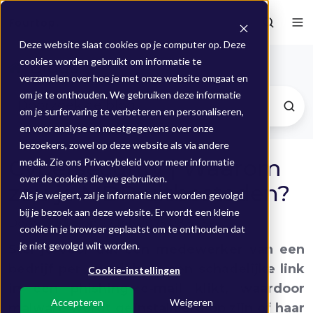
Deze website slaat cookies op je computer op. Deze
cookies worden gebruikt om informatie te
Blogs
verzamelen over hoe je met onze website omgaat en
om je te onthouden. We gebruiken deze informatie
om je surfervaring te verbeteren en personaliseren,
en voor analyse en meetgegevens over onze
bezoekers, zowel op deze website als via andere
Cybersecurity | Waarom
media. Zie ons Privacybeleid voor meer informatie
over de cookies die we gebruiken.
zou je MDR uitbesteden?
Als je weigert, zal je informatie niet worden gevolgd
bij je bezoek aan deze website. Er wordt een kleine
Door
Mieke
op 27 feb 2025 08:52:59
cookie in je browser geplaatst om te onthouden dat
je niet gevolgd wilt worden.
Stel je voor dat een medewerker van een
bedrijf per ongeluk op een schadelijke link
Cookie-instellingen
in een phishing e-mail klikt, waardoor
Accepteren
Weigeren
malware wordt geïnstalleerd op zijn of haar