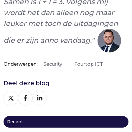
Samen is 1 + 1 = 3. Volgens mij
wordt het dan alleen nog maar
leuker met toch de uitdagingen
die er zijn anno vandaag."
Onderwerpen:
Security
Fourtop ICT
Deel deze blog
Deel
Deel
Deel
via
via
via
X
Facebook
LinkedIn
Recent