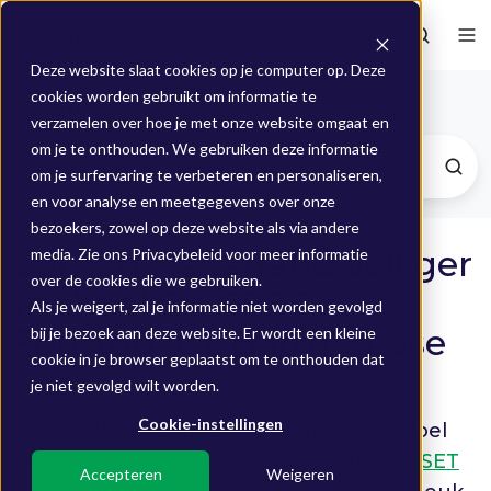
Deze website slaat cookies op je computer op. Deze
cookies worden gebruikt om informatie te
Blogs
verzamelen over hoe je met onze website omgaat en
om je te onthouden. We gebruiken deze informatie
om je surfervaring te verbeteren en personaliseren,
en voor analyse en meetgegevens over onze
bezoekers, zowel op deze website als via andere
Samen Nederland veiliger
media. Zie ons Privacybeleid voor meer informatie
over de cookies die we gebruiken.
maken! De ESET &
Als je weigert, zal je informatie niet worden gevolgd
Fourtop ICT partnercase
bij je bezoek aan deze website. Er wordt een kleine
cookie in je browser geplaatst om te onthouden dat
je niet gevolgd wilt worden.
Door
Mieke
op 17 sep 2020 08:10:27
Cookie-instellingen
Samen Nederland veiliger maken!
Het doel
van een mooie samenwerking tussen
ESET
Accepteren
Weigeren