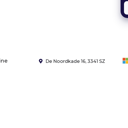
ine
De Noordkade 16, 3341 SZ
Hendrik-Ido-Ambacht
ateeg
085 482 60 00
cedesk
E
servicedesk@fourtop.nl
BTW: NL819433032B01
KvK: 24435998
ures