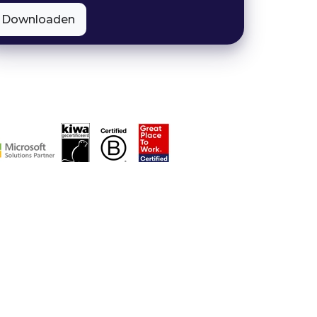
-mail
*