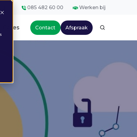
op.nl
085 482 60 00
Werken bij
Cases
Contact
Afspraak
s