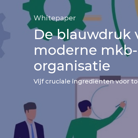
Whitepaper
De blauwdruk 
moderne mkb-
organisatie
Vijf cruciale ingrediënten voor 