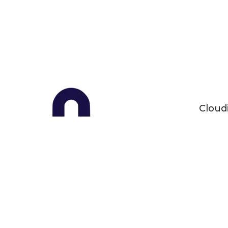
Cloud
IT-str
Servi
FAQ
Jouw strategische IT-
Blogs
.
partner
Vacat