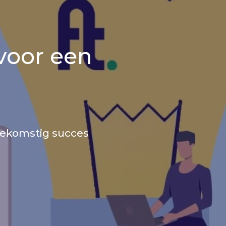
voor een
toekomstig succes