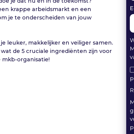
 doe je dat nu en in de toekomst?
E
 een krappe arbeidsmarkt en een
 om je te onderscheiden van jouw
W
e leuker, makkelijker en veiliger samen.
M
 wat de 5 cruciale ingrediënten zijn voor
v
 mkb-organisatie!
p
R
M
g
v
p