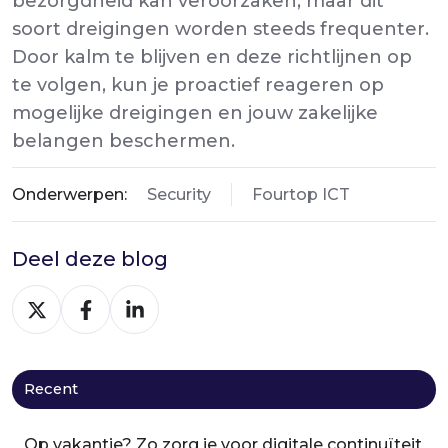
bezorgdheid kan veroorzaken, maar dit
soort dreigingen worden steeds frequenter.
Door kalm te blijven en deze richtlijnen op
te volgen, kun je proactief reageren op
mogelijke dreigingen en jouw zakelijke
belangen beschermen.
Onderwerpen:
Security
Fourtop ICT
Deel deze blog
Deel
Deel
Deel
via
via
via
X
Facebook
LinkedIn
Recent
Op vakantie? Zo zorg je voor digitale continuïteit